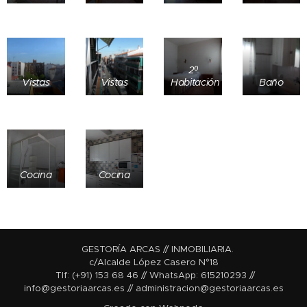
2º
Vistas
Vistas
Habitación
Baño
Cocina
Cocina
GESTORÍA ARCAS // INMOBILIARIA.
c/Alcalde López Casero N°18
Tlf: (+91) 153 68 46 // WhatsApp: 615210293 //
info@gestoriaarcas.es // administracion@gestoriaarcas.es